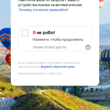
Нам очень жаль, но запросы с вашего
устройства похожи на автоматические.
Почему это могло произойти?
Я не робот
Нажмите, чтобы продолжить
Yandex SmartCaptcha
Если у вас возникли проблемы, пожалуйста,
воспользуйтесь
формой обратной связи
9184534638516542651
:
1786127672