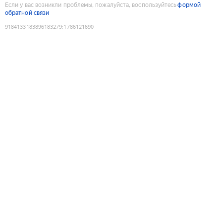
Если у вас возникли проблемы, пожалуйста, воспользуйтесь
формой
обратной связи
9184133183896183279
:
1786121690