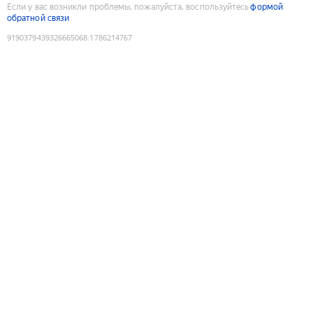
Если у вас возникли проблемы, пожалуйста, воспользуйтесь
формой
обратной связи
9190379439326665068
:
1786214767