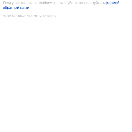
Если у вас возникли проблемы, пожалуйста, воспользуйтесь
формой
обратной связи
9188147810623730578
:
1786181513