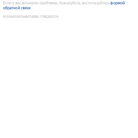
Если у вас возникли проблемы, пожалуйста, воспользуйтесь
формой
обратной связи
9193440097646474986
:
1786260374