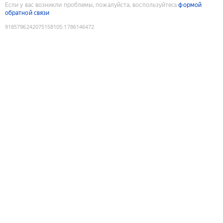
Если у вас возникли проблемы, пожалуйста, воспользуйтесь
формой
обратной связи
9185796242075158105
:
1786146472