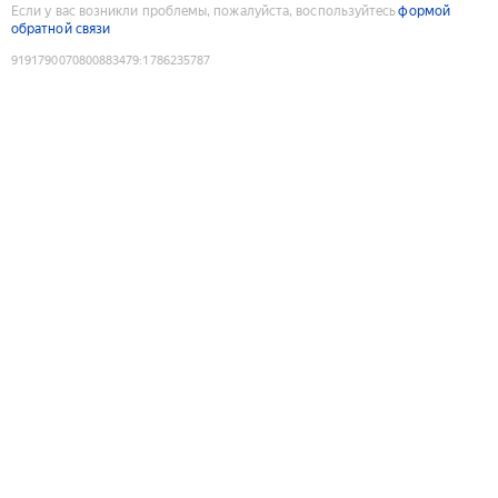
Если у вас возникли проблемы, пожалуйста, воспользуйтесь
формой
обратной связи
9191790070800883479
:
1786235787