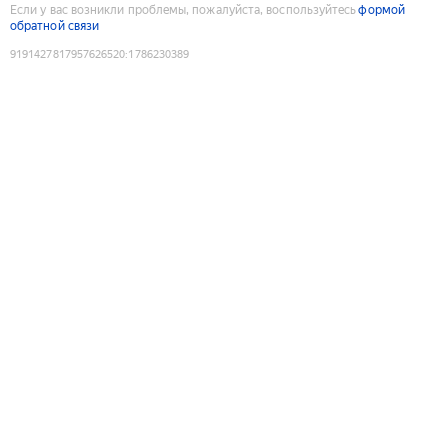
Если у вас возникли проблемы, пожалуйста, воспользуйтесь
формой
обратной связи
9191427817957626520
:
1786230389