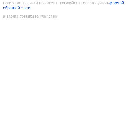
Если у вас возникли проблемы, пожалуйста, воспользуйтесь
формой
обратной связи
9184295317033252889
:
1786124106