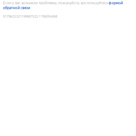
Если у вас возникли проблемы, пожалуйста, воспользуйтесь
формой
обратной связи
9179623321199887522
:
1786054488