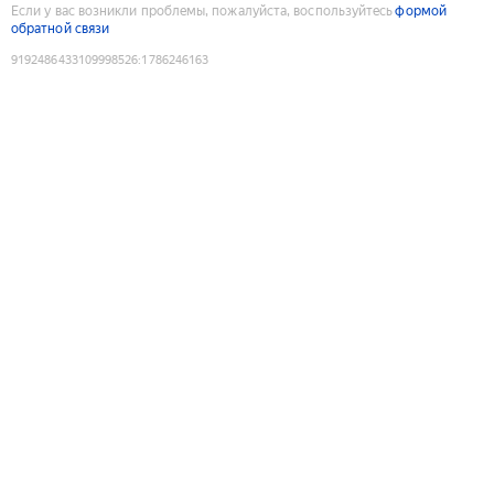
Если у вас возникли проблемы, пожалуйста, воспользуйтесь
формой
обратной связи
9192486433109998526
:
1786246163