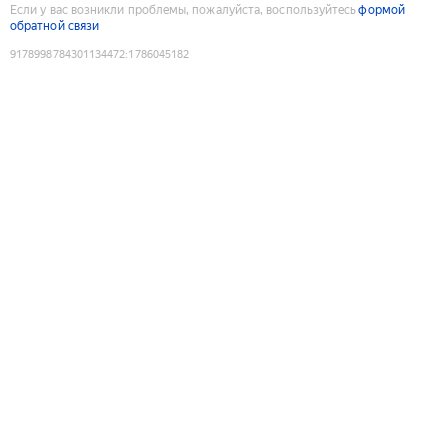
Если у вас возникли проблемы, пожалуйста, воспользуйтесь
формой
обратной связи
9178998784301134472
:
1786045182