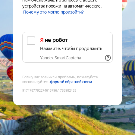
Нам очень жаль, но запросы с вашего
устройства похожи на автоматические.
Почему это могло произойти?
Я не робот
Нажмите, чтобы продолжить
Yandex SmartCaptcha
Если у вас возникли проблемы, пожалуйста,
воспользуйтесь
формой обратной связи
9174787792274613796
:
1785982433