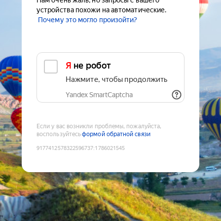
Нам очень жаль, но запросы с вашего
устройства похожи на автоматические.
Почему это могло произойти?
Я не робот
Нажмите, чтобы продолжить
Yandex SmartCaptcha
Если у вас возникли проблемы, пожалуйста,
воспользуйтесь
формой обратной связи
9177412578322596737
:
1786021545