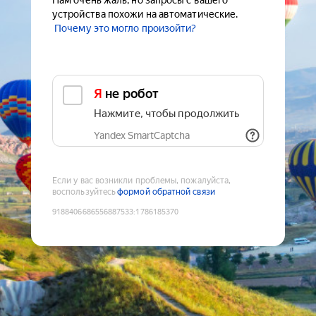
Нам очень жаль, но запросы с вашего
устройства похожи на автоматические.
Почему это могло произойти?
Я не робот
Нажмите, чтобы продолжить
Yandex SmartCaptcha
Если у вас возникли проблемы, пожалуйста,
воспользуйтесь
формой обратной связи
9188406686556887533
:
1786185370