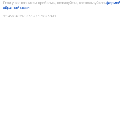
Если у вас возникли проблемы, пожалуйста, воспользуйтесь
формой
обратной связи
9194583402975377577
:
1786277411