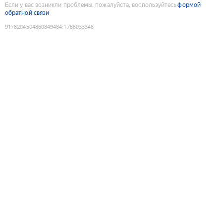
Если у вас возникли проблемы, пожалуйста, воспользуйтесь
формой
обратной связи
9178204504860849484
:
1786033346