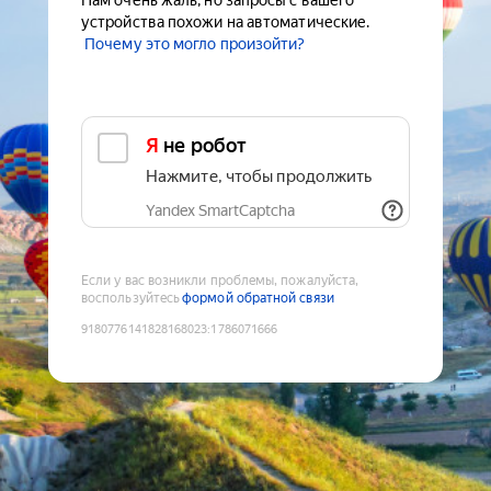
Нам очень жаль, но запросы с вашего
устройства похожи на автоматические.
Почему это могло произойти?
Я не робот
Нажмите, чтобы продолжить
Yandex SmartCaptcha
Если у вас возникли проблемы, пожалуйста,
воспользуйтесь
формой обратной связи
9180776141828168023
:
1786071666