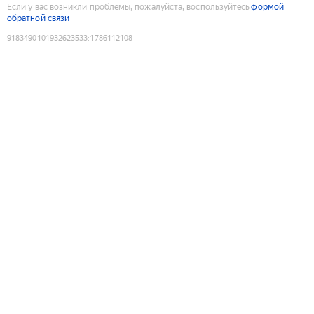
Если у вас возникли проблемы, пожалуйста, воспользуйтесь
формой
обратной связи
9183490101932623533
:
1786112108