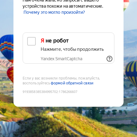
Нам очень жаль, но запросы с вашего
устройства похожи на автоматические.
Почему это могло произойти?
Я не робот
Нажмите, чтобы продолжить
Yandex SmartCaptcha
Если у вас возникли проблемы, пожалуйста,
воспользуйтесь
формой обратной связи
9193858385384995702
:
1786266607