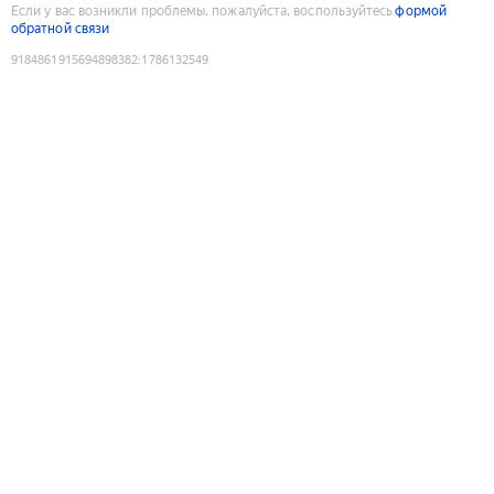
Если у вас возникли проблемы, пожалуйста, воспользуйтесь
формой
обратной связи
9184861915694898382
:
1786132549