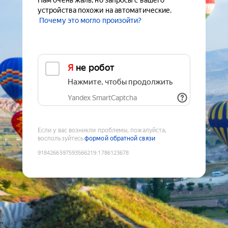
Нам очень жаль, но запросы с вашего
устройства похожи на автоматические.
Почему это могло произойти?
Я не робот
Нажмите, чтобы продолжить
Yandex SmartCaptcha
Если у вас возникли проблемы, пожалуйста,
воспользуйтесь
формой обратной связи
9184266597593566219
:
1786123678