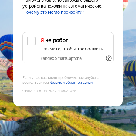
Нам очень жаль, но запросы с вашего
устройства похожи на автоматические.
Почему это могло произойти?
Я не робот
Нажмите, чтобы продолжить
Yandex SmartCaptcha
Если у вас возникли проблемы, пожалуйста,
воспользуйтесь
формой обратной связи
9190253568798676265
:
1786212891