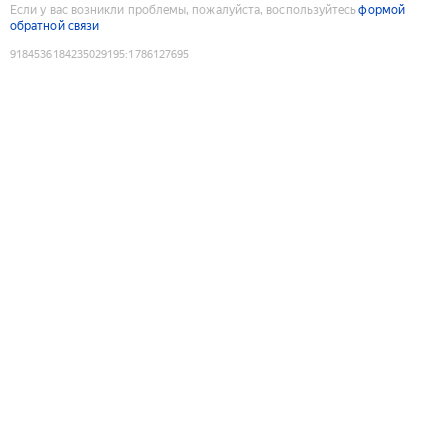
Если у вас возникли проблемы, пожалуйста, воспользуйтесь
формой
обратной связи
9184536184235029195
:
1786127695