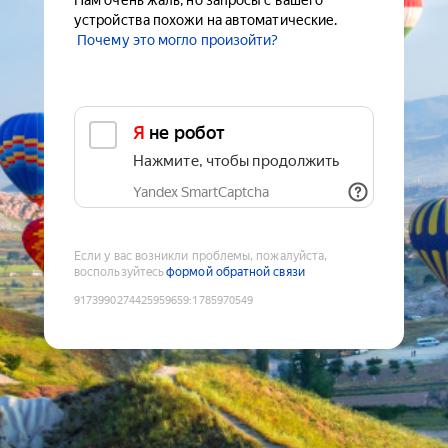
Нам очень жаль, но запросы с вашего
устройства похожи на автоматические.
Почему это могло произойти?
Я не робот
Нажмите, чтобы продолжить
Yandex SmartCaptcha
Если у вас возникли проблемы, пожалуйста,
воспользуйтесь
формой обратной связи
9173990274425959659
:
1785970549