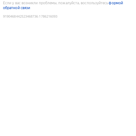
Если у вас возникли проблемы, пожалуйста, воспользуйтесь
формой
обратной связи
9190468442523468736
:
1786216093