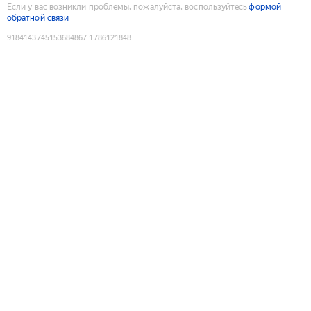
Если у вас возникли проблемы, пожалуйста, воспользуйтесь
формой
обратной связи
9184143745153684867
:
1786121848