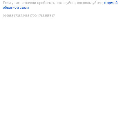
Если у вас возникли проблемы, пожалуйста, воспользуйтесь
формой
обратной связи
9199831738724661700
:
1786355617