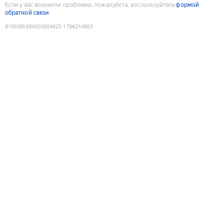
Если у вас возникли проблемы, пожалуйста, воспользуйтесь
формой
обратной связи
9190385886003604825
:
1786214863