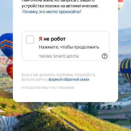
Нам очень жаль, но запросы с вашего
устройства похожи на автоматические.
Почему это могло произойти?
Я не робот
Нажмите, чтобы продолжить
Yandex SmartCaptcha
Если у вас возникли проблемы, пожалуйста,
воспользуйтесь
формой обратной связи
9179242158019621143
:
1786048808