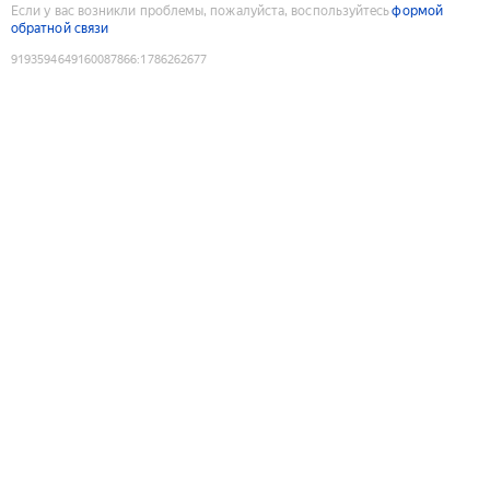
Если у вас возникли проблемы, пожалуйста, воспользуйтесь
формой
обратной связи
9193594649160087866
:
1786262677