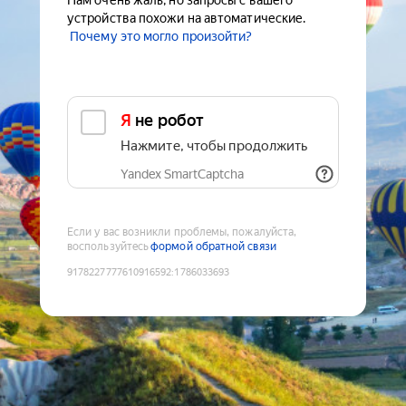
Нам очень жаль, но запросы с вашего
устройства похожи на автоматические.
Почему это могло произойти?
Я не робот
Нажмите, чтобы продолжить
Yandex SmartCaptcha
Если у вас возникли проблемы, пожалуйста,
воспользуйтесь
формой обратной связи
9178227777610916592
:
1786033693