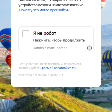
Нам очень жаль, но запросы с вашего
устройства похожи на автоматические.
Почему это могло произойти?
Я не робот
Нажмите, чтобы продолжить
Yandex SmartCaptcha
Если у вас возникли проблемы, пожалуйста,
воспользуйтесь
формой обратной связи
9180792547595922782
:
1786071911