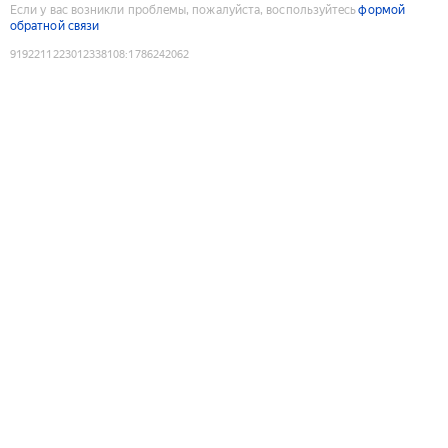
Если у вас возникли проблемы, пожалуйста, воспользуйтесь
формой
обратной связи
9192211223012338108
:
1786242062