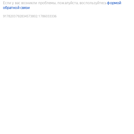
Если у вас возникли проблемы, пожалуйста, воспользуйтесь
формой
обратной связи
9178203792834573802
:
1786033336