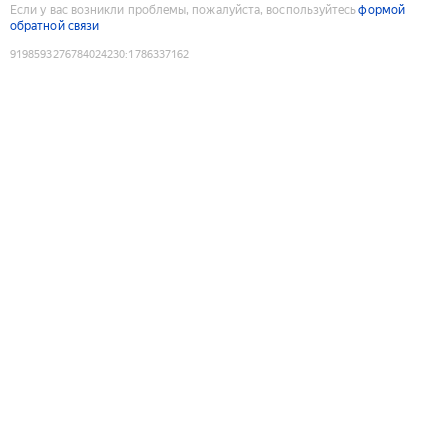
Если у вас возникли проблемы, пожалуйста, воспользуйтесь
формой
обратной связи
9198593276784024230
:
1786337162