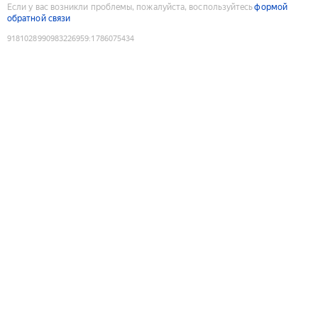
Если у вас возникли проблемы, пожалуйста, воспользуйтесь
формой
обратной связи
9181028990983226959
:
1786075434