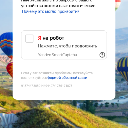
Нам очень жаль, но запросы с вашего
устройства похожи на автоматические.
Почему это могло произойти?
Я не робот
Нажмите, чтобы продолжить
Yandex SmartCaptcha
Если у вас возникли проблемы, пожалуйста,
воспользуйтесь
формой обратной связи
9187447305014494427
:
1786171075