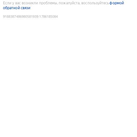
Если у вас возникли проблемы, пожалуйста, воспользуйтесь
формой
обратной связи
9188387486980581939
:
1786185084