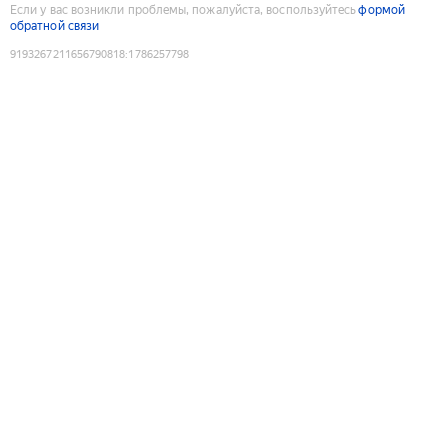
Если у вас возникли проблемы, пожалуйста, воспользуйтесь
формой
обратной связи
9193267211656790818
:
1786257798