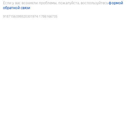
Если у вас возникли проблемы, пожалуйста, воспользуйтесь
формой
обратной связи
9187156099320301974
:
1786166735