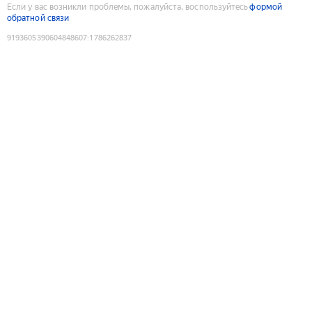
Если у вас возникли проблемы, пожалуйста, воспользуйтесь
формой
обратной связи
9193605390604848607
:
1786262837