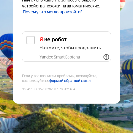
Нам очень жаль, но запросы с вашего
устройства похожи на автоматические.
Почему это могло произойти?
Я не робот
Нажмите, чтобы продолжить
Yandex SmartCaptcha
Если у вас возникли проблемы, пожалуйста,
воспользуйтесь
формой обратной связи
9184119981570028230
:
1786121494