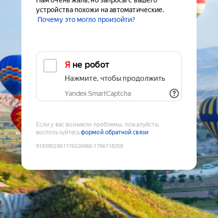
Нам очень жаль, но запросы с вашего
устройства похожи на автоматические.
Почему это могло произойти?
Я не робот
Нажмите, чтобы продолжить
Yandex SmartCaptcha
Если у вас возникли проблемы, пожалуйста,
воспользуйтесь
формой обратной связи
9183902861176526966
:
1786118258