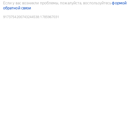
Если у вас возникли проблемы, пожалуйста, воспользуйтесь
формой
обратной связи
9173754200743244538
:
1785967031