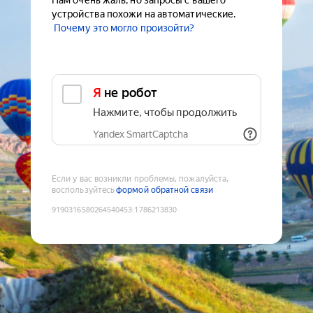
Нам очень жаль, но запросы с вашего
устройства похожи на автоматические.
Почему это могло произойти?
Я не робот
Нажмите, чтобы продолжить
Yandex SmartCaptcha
Если у вас возникли проблемы, пожалуйста,
воспользуйтесь
формой обратной связи
9190316580264540453
:
1786213830