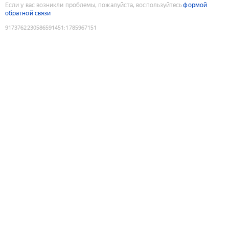
Если у вас возникли проблемы, пожалуйста, воспользуйтесь
формой
обратной связи
9173762230586591451
:
1785967151