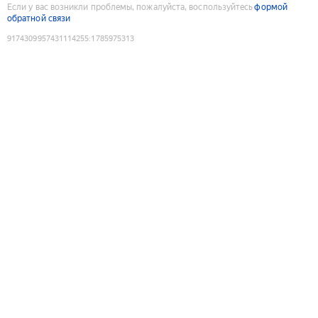
Если у вас возникли проблемы, пожалуйста, воспользуйтесь
формой
обратной связи
9174309957431114255
:
1785975313