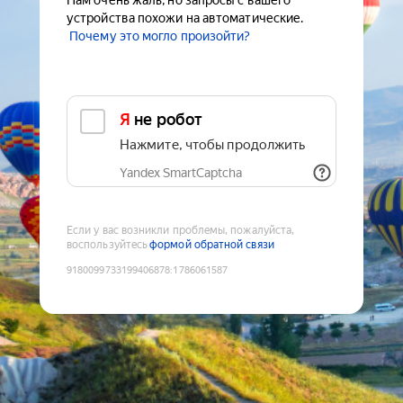
Нам очень жаль, но запросы с вашего
устройства похожи на автоматические.
Почему это могло произойти?
Я не робот
Нажмите, чтобы продолжить
Yandex SmartCaptcha
Если у вас возникли проблемы, пожалуйста,
воспользуйтесь
формой обратной связи
9180099733199406878
:
1786061587