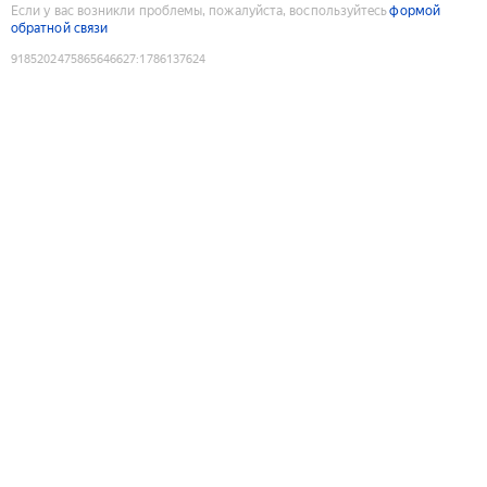
Если у вас возникли проблемы, пожалуйста, воспользуйтесь
формой
обратной связи
9185202475865646627
:
1786137624